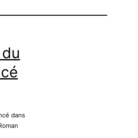
 du
ncé
oincé dans
 Roman
3