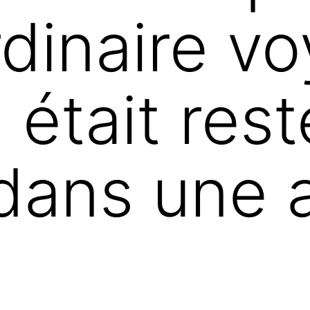
ordinaire v
i était rest
dans une 