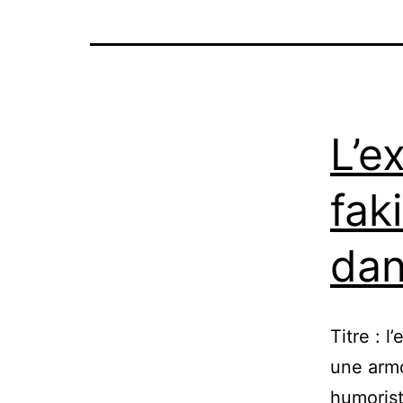
L’e
fak
dan
Titre : l
une arm
humorist