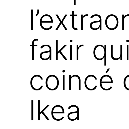
l’extra
fakir qu
coincé 
Ikea