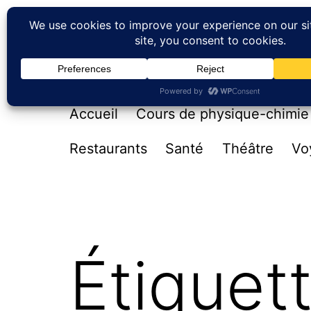
Aller
au
contenu
RÉACTIONS PÊLE-MÊLE
Réactions sur tout, surtout sur rien.
Accueil
Cours de physique-chimie
Restaurants
Santé
Théâtre
Vo
Étiquet