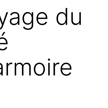
oyage du
é
armoire