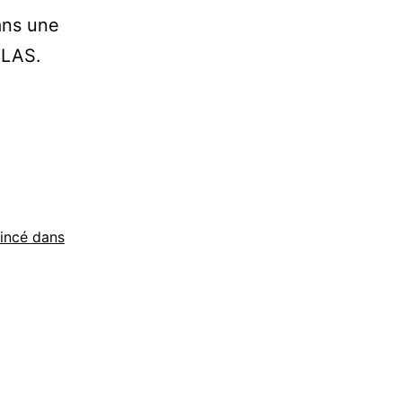
dans une
OLAS.
oincé dans