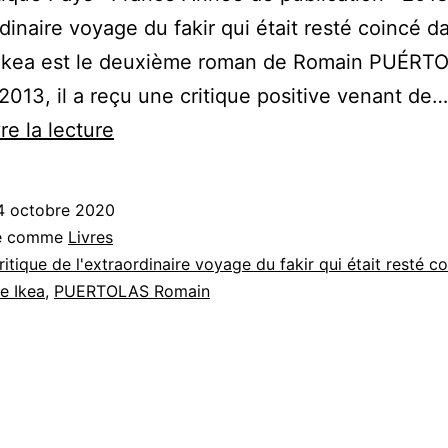
rdinaire voyage du fakir qui était resté coincé 
 Ikea est le deuxième roman de Romain PUÉRT
2013, il a reçu une critique positive venant de…
L’extraordinaire
re la lecture
voyage
du
4 octobre 2020
fakir
sé comme
Livres
qui
ritique de l'extraordinaire voyage du fakir qui était resté c
e Ikea
,
PUERTOLAS Romain
était
resté
coincé
dans
une